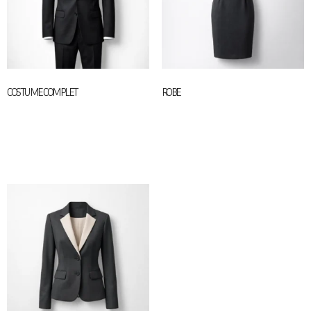
COSTUME COMPLET
ROBE
45,00
€
50,00
€
Select Options
Ajouter au panier